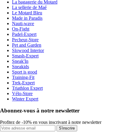
La bagagerie du Motard
La sellerie de Maé
Le Motard Bleu
Made in Paradis
Nauti-wave
On-Fight
Padel-Expert
Pecheur-Store
Pet and Garden
Slowood Interior
Smash-Expert
Sneak'In
Sneakids
Sport is good
Training-Fit
Trek-Expert
Triathlon Expert
Vélo-Store
Winter Expert
Abonnez-vous à notre newsletter
Profitez de -10% en vous inscrivant à notre newsletter
S'inscrire