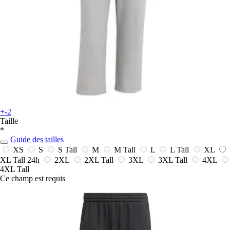
+-2
Taille
*
Guide des tailles
XS
S
S Tall
M
M Tall
L
L Tall
XL
XL Tall
24h
2XL
2XL Tall
3XL
3XL Tall
4XL
4XL Tall
Ce champ est requis