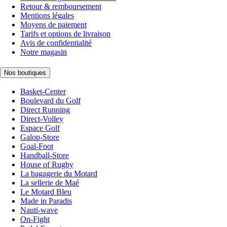
Retour & remboursement
Mentions légales
Moyens de paiement
Tarifs et options de livraison
Avis de confidentialité
Notre magasin
Nos boutiques
Basket-Center
Boulevard du Golf
Direct Running
Direct-Volley
Espace Golf
Galop-Store
Goal-Foot
Handball-Store
House of Rugby
La bagagerie du Motard
La sellerie de Maé
Le Motard Bleu
Made in Paradis
Nauti-wave
On-Fight