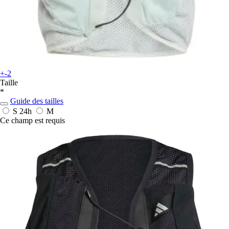
+-2
Taille
*
Guide des tailles
S
24h
M
Ce champ est requis