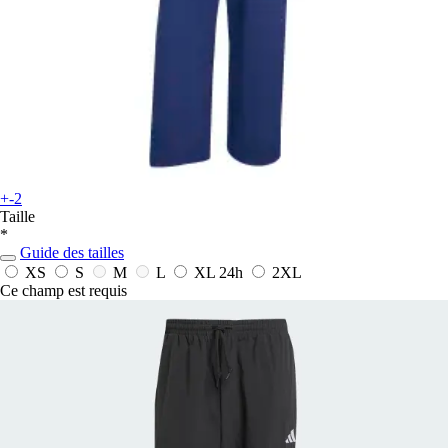
+-2
Taille
*
Guide des tailles
XS
S
M
L
XL
24h
2XL
Ce champ est requis