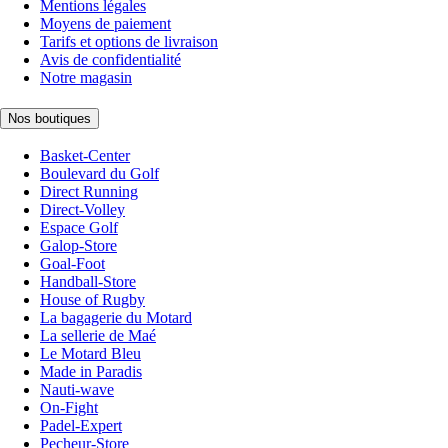
Mentions légales
Moyens de paiement
Tarifs et options de livraison
Avis de confidentialité
Notre magasin
Nos boutiques
Basket-Center
Boulevard du Golf
Direct Running
Direct-Volley
Espace Golf
Galop-Store
Goal-Foot
Handball-Store
House of Rugby
La bagagerie du Motard
La sellerie de Maé
Le Motard Bleu
Made in Paradis
Nauti-wave
On-Fight
Padel-Expert
Pecheur-Store