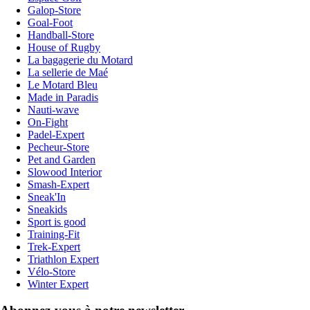
Galop-Store
Goal-Foot
Handball-Store
House of Rugby
La bagagerie du Motard
La sellerie de Maé
Le Motard Bleu
Made in Paradis
Nauti-wave
On-Fight
Padel-Expert
Pecheur-Store
Pet and Garden
Slowood Interior
Smash-Expert
Sneak'In
Sneakids
Sport is good
Training-Fit
Trek-Expert
Triathlon Expert
Vélo-Store
Winter Expert