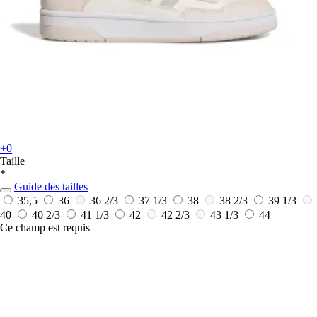
+0
Taille
*
Guide des tailles
35,5
36
36 2/3
37 1/3
38
38 2/3
39 1/3
40
40 2/3
41 1/3
42
42 2/3
43 1/3
44
Ce champ est requis