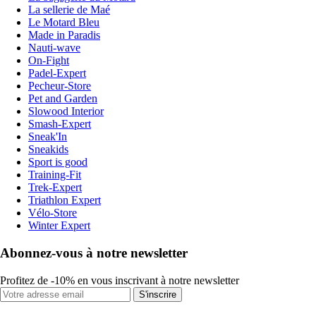
La sellerie de Maé
Le Motard Bleu
Made in Paradis
Nauti-wave
On-Fight
Padel-Expert
Pecheur-Store
Pet and Garden
Slowood Interior
Smash-Expert
Sneak'In
Sneakids
Sport is good
Training-Fit
Trek-Expert
Triathlon Expert
Vélo-Store
Winter Expert
Abonnez-vous à notre newsletter
Profitez de -10% en vous inscrivant à notre newsletter
S'inscrire