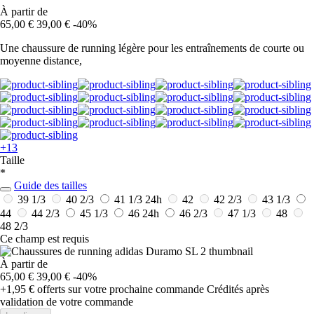
À partir de
65,00 €
39,00 €
-40%
Une chaussure de running légère pour les entraînements de courte ou
moyenne distance,
+13
Taille
*
Guide des tailles
39 1/3
40 2/3
41 1/3
24h
42
42 2/3
43 1/3
44
44 2/3
45 1/3
46
24h
46 2/3
47 1/3
48
48 2/3
Ce champ est requis
À partir de
65,00 €
39,00 €
-40%
+1,95 €
offerts sur votre prochaine commande
Crédités après
validation de votre commande