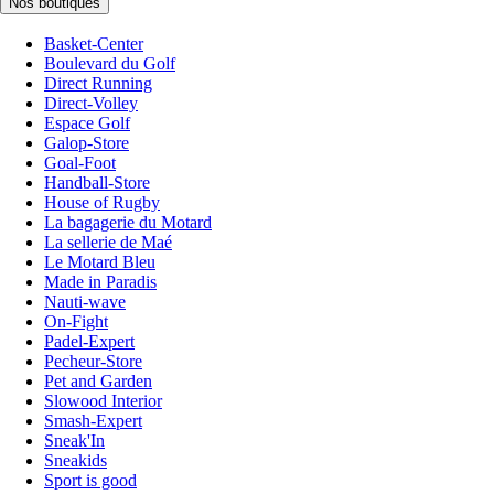
Nos boutiques
Basket-Center
Boulevard du Golf
Direct Running
Direct-Volley
Espace Golf
Galop-Store
Goal-Foot
Handball-Store
House of Rugby
La bagagerie du Motard
La sellerie de Maé
Le Motard Bleu
Made in Paradis
Nauti-wave
On-Fight
Padel-Expert
Pecheur-Store
Pet and Garden
Slowood Interior
Smash-Expert
Sneak'In
Sneakids
Sport is good