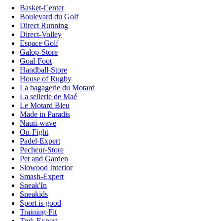
Basket-Center
Boulevard du Golf
Direct Running
Direct-Volley
Espace Golf
Galop-Store
Goal-Foot
Handball-Store
House of Rugby
La bagagerie du Motard
La sellerie de Maé
Le Motard Bleu
Made in Paradis
Nauti-wave
On-Fight
Padel-Expert
Pecheur-Store
Pet and Garden
Slowood Interior
Smash-Expert
Sneak'In
Sneakids
Sport is good
Training-Fit
Trek-Expert