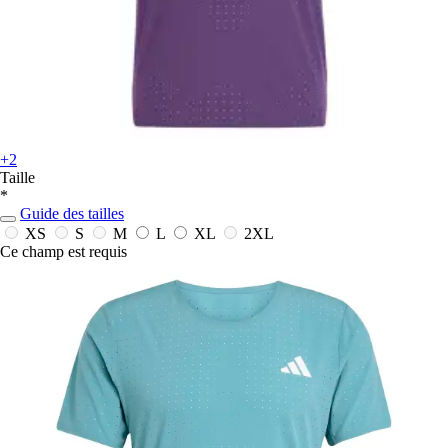
+2
Taille
*
Guide des tailles
XS
S
M
L
XL
2XL
Ce champ est requis