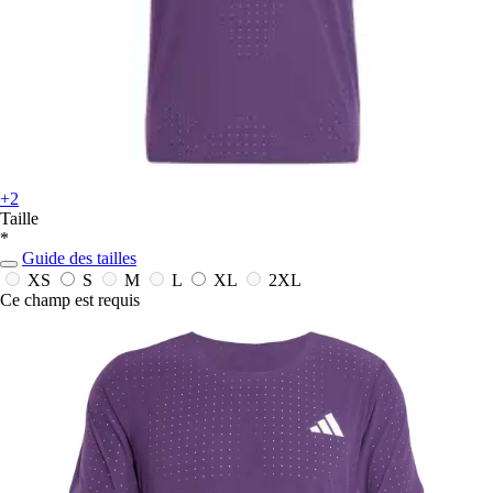
+2
Taille
*
Guide des tailles
XS
S
M
L
XL
2XL
Ce champ est requis