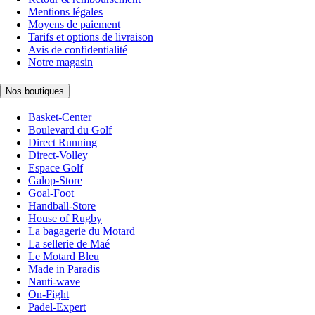
Mentions légales
Moyens de paiement
Tarifs et options de livraison
Avis de confidentialité
Notre magasin
Nos boutiques
Basket-Center
Boulevard du Golf
Direct Running
Direct-Volley
Espace Golf
Galop-Store
Goal-Foot
Handball-Store
House of Rugby
La bagagerie du Motard
La sellerie de Maé
Le Motard Bleu
Made in Paradis
Nauti-wave
On-Fight
Padel-Expert