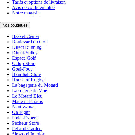
Tarifs et options de livraison
Avis de confidentialité
Notre magasin
Nos boutiques
Basket-Center
Boulevard du Golf
Direct Running
Direct-Volley
Espace Golf
Galop-Store
Goal-Foot
Handball-Store
House of Rugby
La bagagerie du Motard
La sellerie de Maé
Le Motard Bleu
Made in Paradis
Nauti-wave
On-Fight
Padel-Expert
Pecheur-Store
Pet and Garden
Slowood Interior