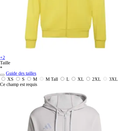
+2
Taille
*
Guide des tailles
XS
S
M
M Tall
L
XL
2XL
3XL
Ce champ est requis