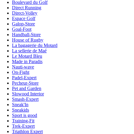
Boulevard du Golf
Direct Running
Direct-Volley
Espace Golf
Galop-Store
Goal-Foot
Handball-Store
House of Rugby
La bagagerie du Motard
La sellerie de Maé
Le Motard Bleu
Made in Paradis
Nauti-wave
On-Fight
Padel-Expert
Pecheur-Store
Pet and Garden
Slowood Interior
Smash-Expert
Sneak'In
Sneakids
Sport is good
Training-Fit
Trek-Expert
Triathlon Expert