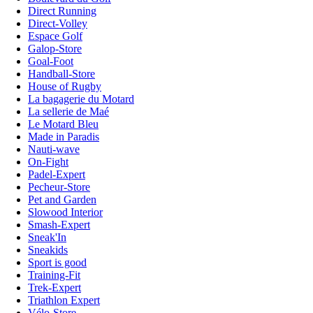
Direct Running
Direct-Volley
Espace Golf
Galop-Store
Goal-Foot
Handball-Store
House of Rugby
La bagagerie du Motard
La sellerie de Maé
Le Motard Bleu
Made in Paradis
Nauti-wave
On-Fight
Padel-Expert
Pecheur-Store
Pet and Garden
Slowood Interior
Smash-Expert
Sneak'In
Sneakids
Sport is good
Training-Fit
Trek-Expert
Triathlon Expert
Vélo-Store