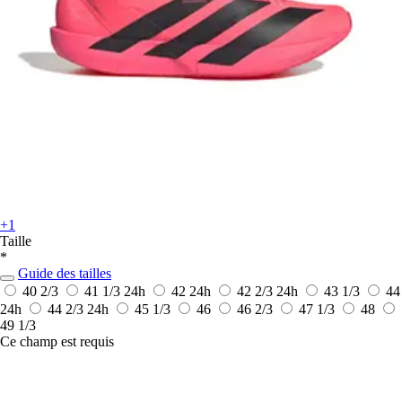
+1
Taille
*
Guide des tailles
40 2/3
41 1/3
24h
42
24h
42 2/3
24h
43 1/3
44
24h
44 2/3
24h
45 1/3
46
46 2/3
47 1/3
48
49 1/3
Ce champ est requis