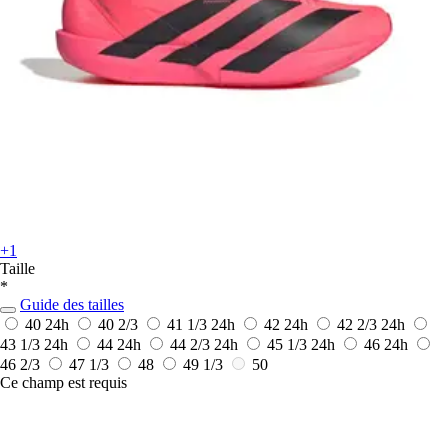
+1
Taille
*
Guide des tailles
40
24h
40 2/3
41 1/3
24h
42
24h
42 2/3
24h
43 1/3
24h
44
24h
44 2/3
24h
45 1/3
24h
46
24h
46 2/3
47 1/3
48
49 1/3
50
Ce champ est requis