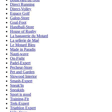
Direct Running
Direct-Volley
Espace Golf
Galop-Store
Goal-Foot
Handball-Store
House of Rugby
La bagagerie du Motard
La sellerie de Maé
Le Motard Bleu
Made in Paradis
Nauti-wave
On-Fight
Padel-Expert
Pecheur-Store
Pet and Garden
Slowood Interior
Smash-Expert
Sneak'In
Sneakids
Sport is good
Training-Fit
Trek-Expert
Triathlon Expert