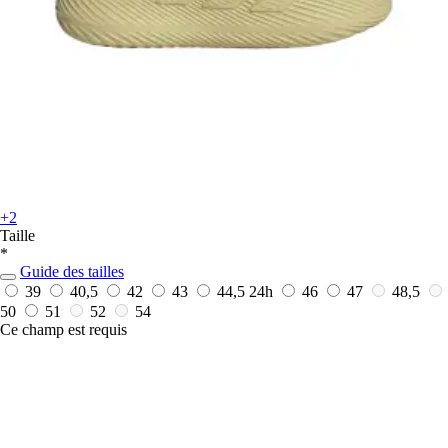
+2
Taille
*
Guide des tailles
39
40,5
42
43
44,5
24h
46
47
48,5
50
51
52
54
Ce champ est requis