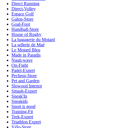
Direct Running
Direct-Volley
Espace Golf
Galop-Store
Goal-Foot
Handball-Store
House of Rugby
La bagagerie du Motard
La sellerie de Maé
Le Motard Bleu
Made in Paradis
Nauti-wave
On-Fight
Padel-Expert
Pecheur-Store
Pet and Garden
Slowood Interior
Smash-Expert
Sneak'In
Sneakids
Sport is good
Training-Fit
Trek-Expert
Triathlon Expert
Vélo-Store