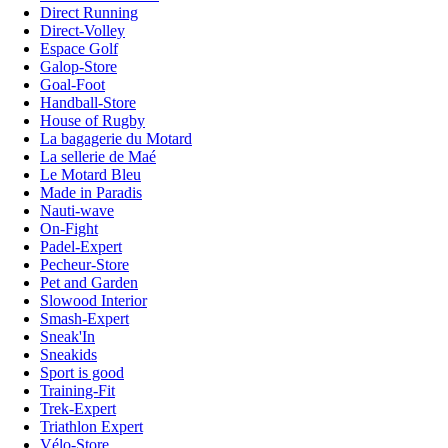
Direct Running
Direct-Volley
Espace Golf
Galop-Store
Goal-Foot
Handball-Store
House of Rugby
La bagagerie du Motard
La sellerie de Maé
Le Motard Bleu
Made in Paradis
Nauti-wave
On-Fight
Padel-Expert
Pecheur-Store
Pet and Garden
Slowood Interior
Smash-Expert
Sneak'In
Sneakids
Sport is good
Training-Fit
Trek-Expert
Triathlon Expert
Vélo-Store