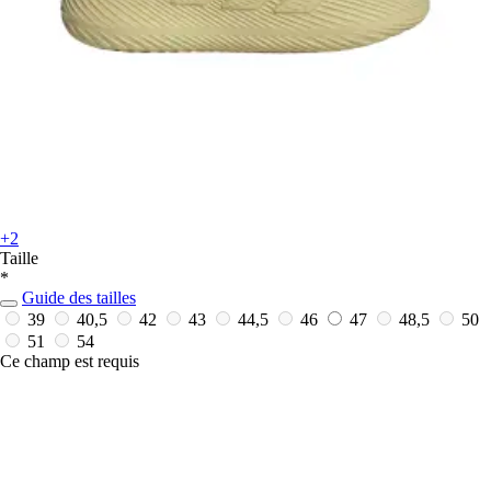
+2
Taille
*
Guide des tailles
39
40,5
42
43
44,5
46
47
48,5
50
51
54
Ce champ est requis