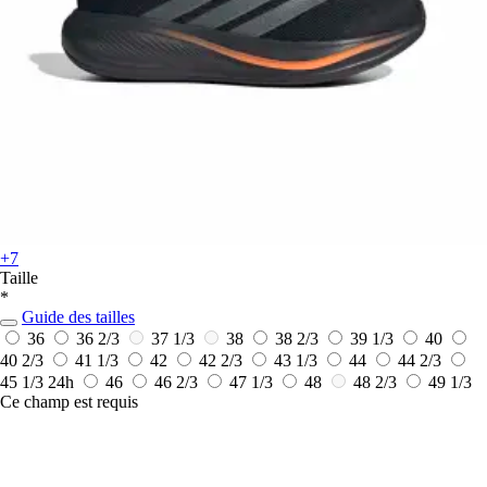
+7
Taille
*
Guide des tailles
36
36 2/3
37 1/3
38
38 2/3
39 1/3
40
40 2/3
41 1/3
42
42 2/3
43 1/3
44
44 2/3
45 1/3
24h
46
46 2/3
47 1/3
48
48 2/3
49 1/3
Ce champ est requis