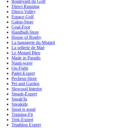
Boulevard du Golf
Direct Running
Direct-Volley
Espace Golf
Galop-Store
Goal-Foot
Handball-Store
House of Rugby
La bagagerie du Motard
La sellerie de Maé
Le Motard Bleu
Made in Paradis
Nauti-wave
On-Fight
Padel-Expert
Pecheur-Store
Pet and Garden
Slowood Interior
Smash-Expert
Sneak'In
Sneakids
Sport is good
Training-Fit
Trek-Expert
Triathlon Expert