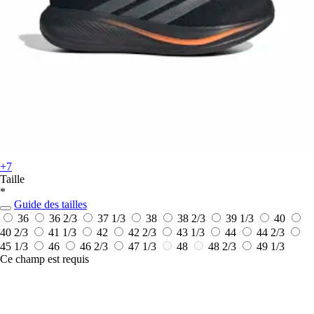
+7
Taille
*
Guide des tailles
36
36 2/3
37 1/3
38
38 2/3
39 1/3
40
40 2/3
41 1/3
42
42 2/3
43 1/3
44
44 2/3
45 1/3
46
46 2/3
47 1/3
48
48 2/3
49 1/3
Ce champ est requis