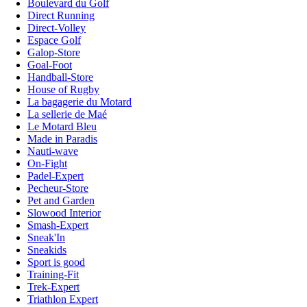
Boulevard du Golf
Direct Running
Direct-Volley
Espace Golf
Galop-Store
Goal-Foot
Handball-Store
House of Rugby
La bagagerie du Motard
La sellerie de Maé
Le Motard Bleu
Made in Paradis
Nauti-wave
On-Fight
Padel-Expert
Pecheur-Store
Pet and Garden
Slowood Interior
Smash-Expert
Sneak'In
Sneakids
Sport is good
Training-Fit
Trek-Expert
Triathlon Expert