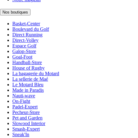
Nos boutiques
Basket-Center
Boulevard du Golf
Direct Running
Direct-Volley
Espace Golf
Galop-Store
Goal-Foot
Handball-Store
House of Rugby
La bagagerie du Motard
La sellerie de Maé
Le Motard Bleu
Made in Paradis
Nauti-wave
On-Fight
Padel-Expert
Pecheur-Store
Pet and Garden
Slowood Interior
Smash-Expert
Sneak'In