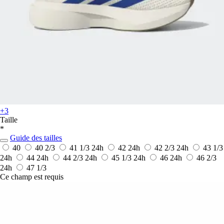
+3
Taille
*
Guide des tailles
40
40 2/3
41 1/3
24h
42
24h
42 2/3
24h
43 1/3
24h
44
24h
44 2/3
24h
45 1/3
24h
46
24h
46 2/3
24h
47 1/3
Ce champ est requis