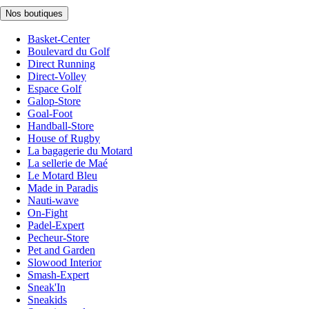
Nos boutiques
Basket-Center
Boulevard du Golf
Direct Running
Direct-Volley
Espace Golf
Galop-Store
Goal-Foot
Handball-Store
House of Rugby
La bagagerie du Motard
La sellerie de Maé
Le Motard Bleu
Made in Paradis
Nauti-wave
On-Fight
Padel-Expert
Pecheur-Store
Pet and Garden
Slowood Interior
Smash-Expert
Sneak'In
Sneakids