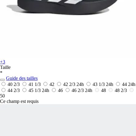
+3
Taille
*
Guide des tailles
40 2/3
41 1/3
42
42 2/3
24h
43 1/3
24h
44
24h
44 2/3
45 1/3
24h
46
46 2/3
24h
48
48 2/3
50
Ce champ est requis