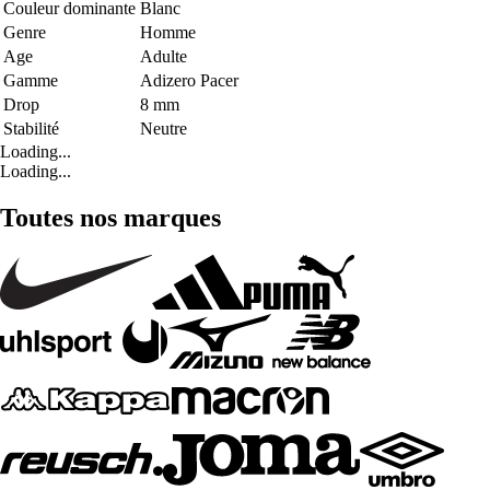
Couleur dominante
Blanc
Genre
Homme
Age
Adulte
Gamme
Adizero Pacer
Drop
8 mm
Stabilité
Neutre
Loading...
Loading...
Toutes nos marques