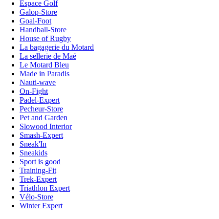
Espace Golf
Galop-Store
Goal-Foot
Handball-Store
House of Rugby
La bagagerie du Motard
La sellerie de Maé
Le Motard Bleu
Made in Paradis
Nauti-wave
On-Fight
Padel-Expert
Pecheur-Store
Pet and Garden
Slowood Interior
Smash-Expert
Sneak'In
Sneakids
Sport is good
Training-Fit
Trek-Expert
Triathlon Expert
Vélo-Store
Winter Expert