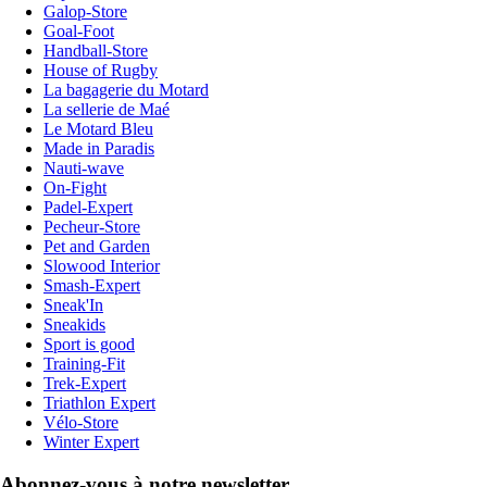
Galop-Store
Goal-Foot
Handball-Store
House of Rugby
La bagagerie du Motard
La sellerie de Maé
Le Motard Bleu
Made in Paradis
Nauti-wave
On-Fight
Padel-Expert
Pecheur-Store
Pet and Garden
Slowood Interior
Smash-Expert
Sneak'In
Sneakids
Sport is good
Training-Fit
Trek-Expert
Triathlon Expert
Vélo-Store
Winter Expert
Abonnez-vous à notre newsletter