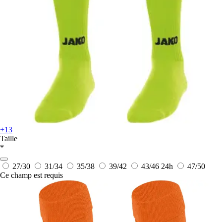
+13
Taille
*
27/30
31/34
35/38
39/42
43/46
24h
47/50
Ce champ est requis