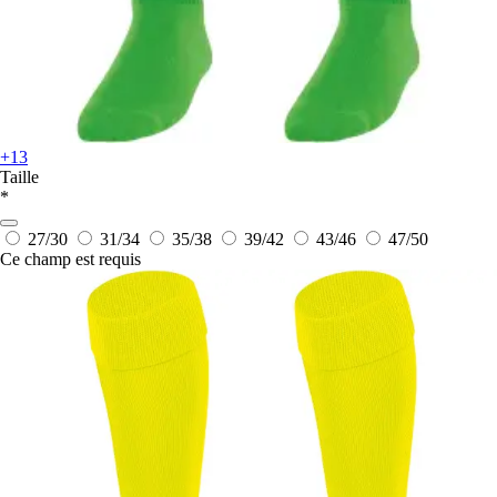
+13
Taille
*
27/30
31/34
35/38
39/42
43/46
47/50
Ce champ est requis