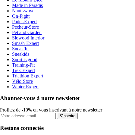
Made in Paradis
Nauti-wave
On-Fight
Padel-Expert
Pecheur-Store
Pet and Garden
Slowood Interior
Smash-Expert
Sneak'In
Sneakids
Sport is good
Training-Fit
Trek-Expert
Triathlon Expert
Vélo-Store
Winter Expert
Abonnez-vous à notre newsletter
Profitez de -10% en vous inscrivant à notre newsletter
S'inscrire
Restons connectés