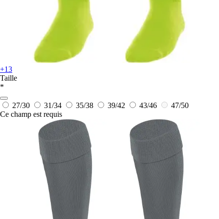
+13
Taille
*
27/30
31/34
35/38
39/42
43/46
47/50
Ce champ est requis