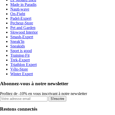
Made in Paradis
Nauti-wave
On-Fight
Padel-Expert
Pecheur-Store
Pet and Garden
Slowood Interior
Smash-Expert
Sneak'In
Sneakids
Sport is good
Training-Fit
Trek-Expert
Triathlon Expert
Vélo-Store
Winter Expert
Abonnez-vous à notre newsletter
Profitez de -10% en vous inscrivant à notre newsletter
S'inscrire
Restons connectés