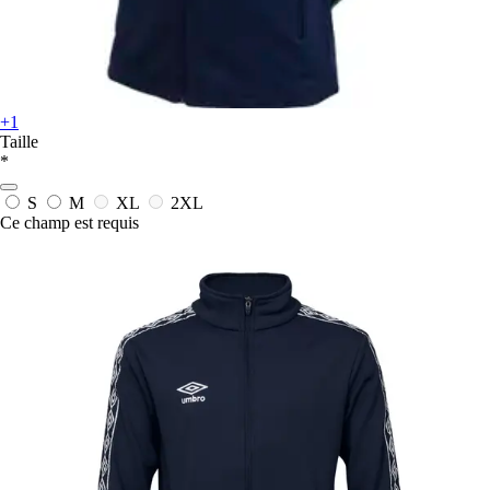
+1
Taille
*
S
M
XL
2XL
Ce champ est requis