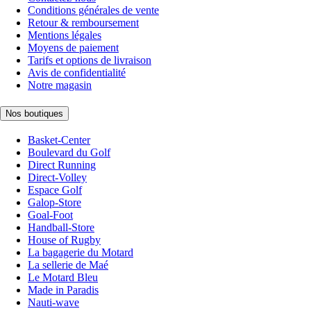
Conditions générales de vente
Retour & remboursement
Mentions légales
Moyens de paiement
Tarifs et options de livraison
Avis de confidentialité
Notre magasin
Nos boutiques
Basket-Center
Boulevard du Golf
Direct Running
Direct-Volley
Espace Golf
Galop-Store
Goal-Foot
Handball-Store
House of Rugby
La bagagerie du Motard
La sellerie de Maé
Le Motard Bleu
Made in Paradis
Nauti-wave