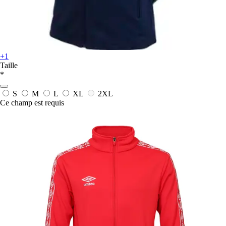
+1
Taille
*
S
M
L
XL
2XL
Ce champ est requis