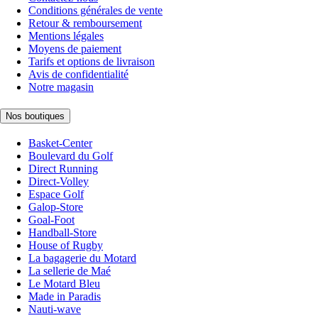
Conditions générales de vente
Retour & remboursement
Mentions légales
Moyens de paiement
Tarifs et options de livraison
Avis de confidentialité
Notre magasin
Nos boutiques
Basket-Center
Boulevard du Golf
Direct Running
Direct-Volley
Espace Golf
Galop-Store
Goal-Foot
Handball-Store
House of Rugby
La bagagerie du Motard
La sellerie de Maé
Le Motard Bleu
Made in Paradis
Nauti-wave