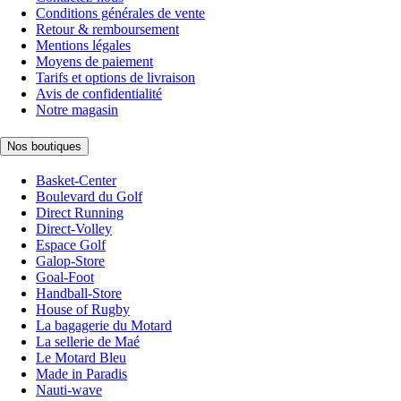
Conditions générales de vente
Retour & remboursement
Mentions légales
Moyens de paiement
Tarifs et options de livraison
Avis de confidentialité
Notre magasin
Nos boutiques
Basket-Center
Boulevard du Golf
Direct Running
Direct-Volley
Espace Golf
Galop-Store
Goal-Foot
Handball-Store
House of Rugby
La bagagerie du Motard
La sellerie de Maé
Le Motard Bleu
Made in Paradis
Nauti-wave