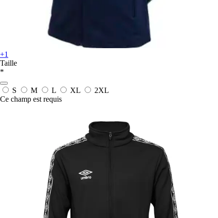
+1
Taille
*
S
M
L
XL
2XL
Ce champ est requis