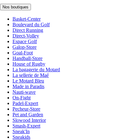
Nos boutiques
Basket-Center
Boulevard du Golf
Direct Running
Direct-Volley
Espace Golf
Galop-Store
Goal-Foot
Handball-Store
House of Rugby
La bagagerie du Motard
La sellerie de Maé
Le Motard Bleu
Made in Paradis
Nauti-wave
On-Fight
Padel-Expert
Pecheur-Store
Pet and Garden
Slowood Interior
Smash-Expert
Sneak'In
Sneakids