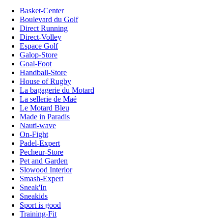
Basket-Center
Boulevard du Golf
Direct Running
Direct-Volley
Espace Golf
Galop-Store
Goal-Foot
Handball-Store
House of Rugby
La bagagerie du Motard
La sellerie de Maé
Le Motard Bleu
Made in Paradis
Nauti-wave
On-Fight
Padel-Expert
Pecheur-Store
Pet and Garden
Slowood Interior
Smash-Expert
Sneak'In
Sneakids
Sport is good
Training-Fit