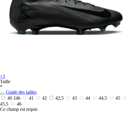
+3
Taille
*
Guide des tailles
40
24h
41
42
42,5
43
44
44,5
45
45,5
46
Ce champ est requis