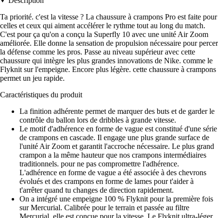
Description
Ta priorité. c'est la vitesse ? La chaussure à crampons Pro est faite pour
celles et ceux qui aiment accélérer le rythme tout au long du match.
C'est pour ça qu'on a conçu la Superfly 10 avec une unité Air Zoom
améliorée. Elle donne la sensation de propulsion nécessaire pour percer
la défense comme les pros. Passe au niveau supérieur avec cette
chaussure qui intègre les plus grandes innovations de Nike. comme le
Flyknit sur l'empeigne. Encore plus légère. cette chaussure à crampons
permet un jeu rapide.
Caractéristiques du produit
La finition adhérente permet de marquer des buts et de garder le
contrôle du ballon lors de dribbles à grande vitesse.
Le motif d'adhérence en forme de vague est constitué d'une série
de crampons en cascade. Il engage une plus grande surface de
l'unité Air Zoom et garantit l'accroche nécessaire. Le plus grand
crampon a la même hauteur que nos crampons intermédiaires
traditionnels. pour ne pas compromettre l'adhérence.
L'adhérence en forme de vague a été associée à des chevrons
évolués et des crampons en forme de lames pour t'aider à
t'arrêter quand tu changes de direction rapidement.
On a intégré une empeigne 100 % Flyknit pour la première fois
sur Mercurial. Calibrée pour le terrain et passée au filtre
Mercurial. elle est conçue pour la vitesse. Le Flyknit ultra-léger.