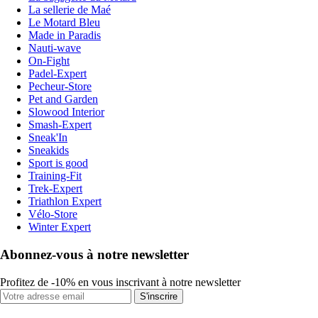
La sellerie de Maé
Le Motard Bleu
Made in Paradis
Nauti-wave
On-Fight
Padel-Expert
Pecheur-Store
Pet and Garden
Slowood Interior
Smash-Expert
Sneak'In
Sneakids
Sport is good
Training-Fit
Trek-Expert
Triathlon Expert
Vélo-Store
Winter Expert
Abonnez-vous à notre newsletter
Profitez de -10% en vous inscrivant à notre newsletter
S'inscrire