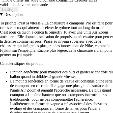
+5,50 €
offerts sur votre prochaine commande
Crédités après
validation de votre commande
Loading...
Description
Ta priorité, c'est la vitesse ? La chaussure à crampons Pro est faite pour
celles et ceux qui aiment accélérer le rythme tout au long du match.
C'est pour ça qu'on a conçu la Superfly 10 avec une unité Air Zoom
améliorée. Elle donne la sensation de propulsion nécessaire pour percer
la défense comme les pros. Passe au niveau supérieur avec cette
chaussure qui intègre les plus grandes innovations de Nike, comme le
Flyknit sur l'empeigne. Encore plus légère, cette chaussure à crampons
permet un jeu rapide.
Caractéristiques du produit
Finition adhérente pour marquer des buts et garder le contrôle du
ballon quand tu dribbles à grande vitesse.
Le motif d'adhérence en forme de vague est constitué d'une série
de crampons en cascade. Il engage une plus grande surface de
l'unité Air Zoom et garantit l'accroche nécessaire. Le plus grand
crampon a la même hauteur que nos crampons intermédiaires
traditionnels, pour ne pas compromettre l'adhérence.
L'adhérence en forme de vague a été associée à des chevrons
évolués et des crampons en forme de lames pour t'aider à
t'arrêter quand tu changes de direction rapidement.