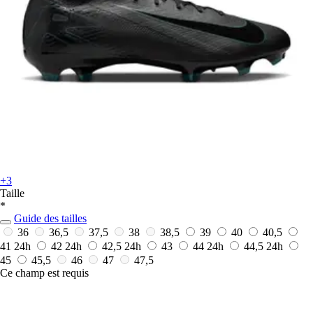
+3
Taille
*
Guide des tailles
36
36,5
37,5
38
38,5
39
40
40,5
41
24h
42
24h
42,5
24h
43
44
24h
44,5
24h
45
45,5
46
47
47,5
Ce champ est requis