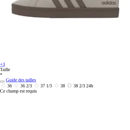
+3
Taille
*
Guide des tailles
36
36 2/3
37 1/3
38
38 2/3
24h
Ce champ est requis