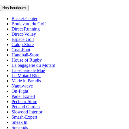
Nos boutiques
Basket-Center
Boulevard du Golf
Direct Running
Direct-Volley
Espace Golf
Galop-Store
Goal-Foot
Handball-Store
House of Rugby
La bagagerie du Motard
La sellerie de Maé
Le Motard Bleu
Made in Paradis
Nauti-wave
On-Fight
Padel-Expert
Pecheur-Store
Pet and Garden
Slowood Interior
Smash-Expert
Sneak'In
Sneakids