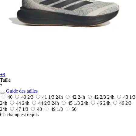
+9
Taille
*
Guide des tailles
40
40 2/3
41 1/3
24h
42
24h
42 2/3
24h
43 1/3
24h
44
24h
44 2/3
24h
45 1/3
24h
46
24h
46 2/3
24h
47 1/3
48
49 1/3
50
Ce champ est requis