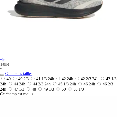
+9
Taille
*
Guide des tailles
40
40 2/3
41 1/3
24h
42
24h
42 2/3
24h
43 1/3
24h
44
24h
44 2/3
24h
45 1/3
24h
46
24h
46 2/3
24h
47 1/3
48
49 1/3
50
53 1/3
Ce champ est requis