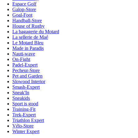
Espace Golf
Galop-Store
Goal-Foot
Handball-Store
House of Rugby
La bagagerie du Motard
La sellerie de Maé
Le Motard Bleu
Made in Paradis
Nauti-wave
On-Fight
Padel-Expert
Pecheur-Store
Pet and Garden
Slowood Interior
Smash-Expert
Sneak'In
Sneakids
Sport is good
Training-Fit
Trek-Expert
Triathlon Expert
Vélo-Store
Winter Expert