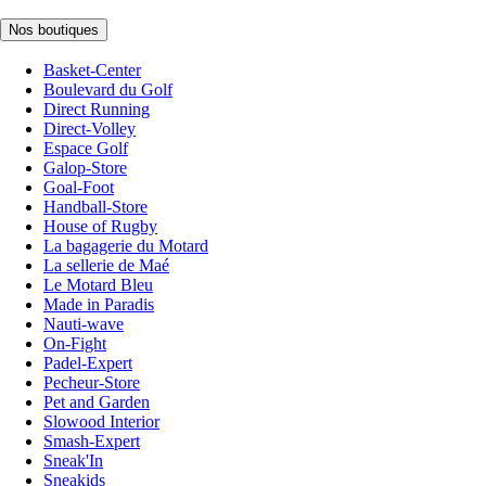
Nos boutiques
Basket-Center
Boulevard du Golf
Direct Running
Direct-Volley
Espace Golf
Galop-Store
Goal-Foot
Handball-Store
House of Rugby
La bagagerie du Motard
La sellerie de Maé
Le Motard Bleu
Made in Paradis
Nauti-wave
On-Fight
Padel-Expert
Pecheur-Store
Pet and Garden
Slowood Interior
Smash-Expert
Sneak'In
Sneakids