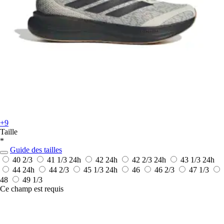
+9
Taille
*
Guide des tailles
40 2/3
41 1/3
24h
42
24h
42 2/3
24h
43 1/3
24h
44
24h
44 2/3
45 1/3
24h
46
46 2/3
47 1/3
48
49 1/3
Ce champ est requis