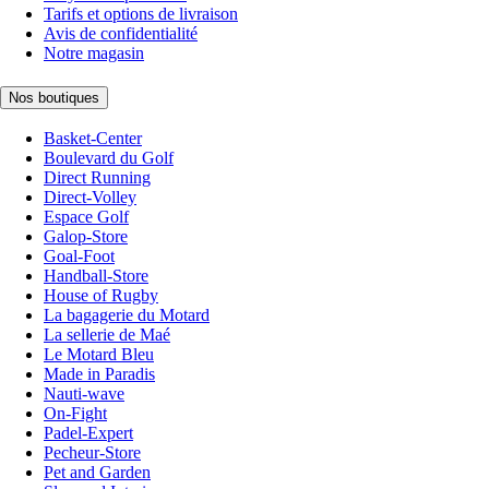
Tarifs et options de livraison
Avis de confidentialité
Notre magasin
Nos boutiques
Basket-Center
Boulevard du Golf
Direct Running
Direct-Volley
Espace Golf
Galop-Store
Goal-Foot
Handball-Store
House of Rugby
La bagagerie du Motard
La sellerie de Maé
Le Motard Bleu
Made in Paradis
Nauti-wave
On-Fight
Padel-Expert
Pecheur-Store
Pet and Garden