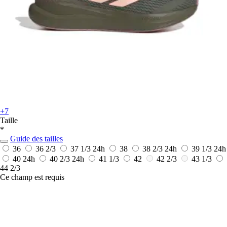
+7
Taille
*
Guide des tailles
36
36 2/3
37 1/3
24h
38
38 2/3
24h
39 1/3
24h
40
24h
40 2/3
24h
41 1/3
42
42 2/3
43 1/3
44 2/3
Ce champ est requis