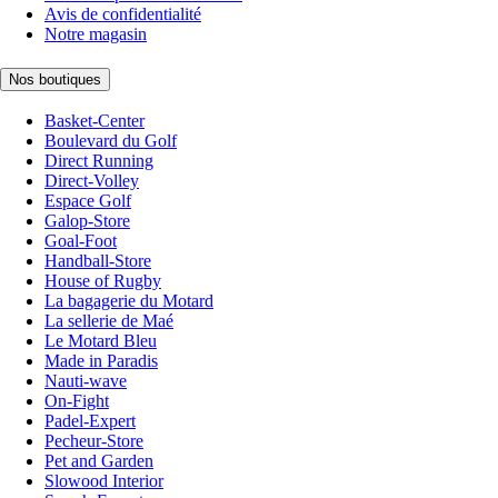
Avis de confidentialité
Notre magasin
Nos boutiques
Basket-Center
Boulevard du Golf
Direct Running
Direct-Volley
Espace Golf
Galop-Store
Goal-Foot
Handball-Store
House of Rugby
La bagagerie du Motard
La sellerie de Maé
Le Motard Bleu
Made in Paradis
Nauti-wave
On-Fight
Padel-Expert
Pecheur-Store
Pet and Garden
Slowood Interior