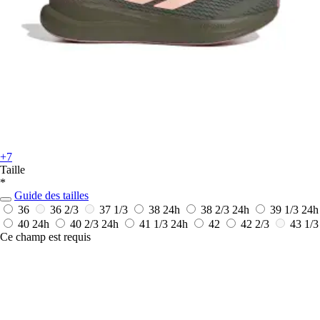
+7
Taille
*
Guide des tailles
36
36 2/3
37 1/3
38
24h
38 2/3
24h
39 1/3
24h
40
24h
40 2/3
24h
41 1/3
24h
42
42 2/3
43 1/3
Ce champ est requis