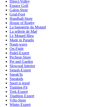
Direct-Volley
Espace Golf
Galop-Store
Goal-Foot
Handball-Store
House of Rugby
La bagagerie du Motard
La sellerie de Maé
Le Motard Bleu
Made in Paradis
Nauti-wave
On-Fight
Padel-Expert
Pecheur-Store
Pet and Garden
Slowood Interior
Smash-Expert
Sneak'In
Sneakids
Sport is good
Training-Fit
Trek-Expert
Triathlon Expert
Vélo-Store
Winter Expert