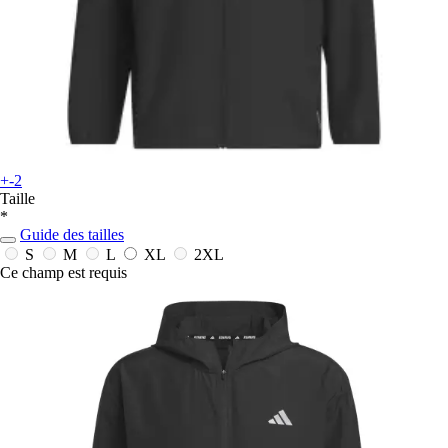
+-2
Taille
*
Guide des tailles
S
M
L
XL
2XL
Ce champ est requis