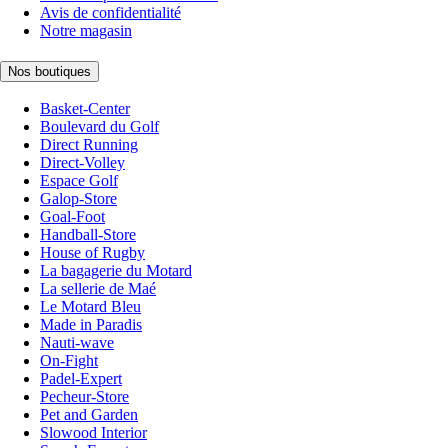
Avis de confidentialité
Notre magasin
Nos boutiques
Basket-Center
Boulevard du Golf
Direct Running
Direct-Volley
Espace Golf
Galop-Store
Goal-Foot
Handball-Store
House of Rugby
La bagagerie du Motard
La sellerie de Maé
Le Motard Bleu
Made in Paradis
Nauti-wave
On-Fight
Padel-Expert
Pecheur-Store
Pet and Garden
Slowood Interior