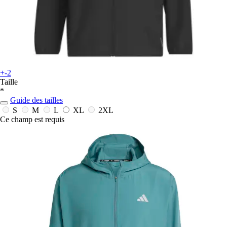
+-2
Taille
*
Guide des tailles
S
M
L
XL
2XL
Ce champ est requis