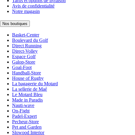
Tarifs et options de livraison
Avis de confidentialité
Notre magasin
Nos boutiques
Basket-Center
Boulevard du Golf
Direct Running
Direct-Volley
Espace Golf
Galop-Store
Goal-Foot
Handball-Store
House of Rugby
La bagagerie du Motard
La sellerie de Maé
Le Motard Bleu
Made in Paradis
Nauti-wave
On-Fight
Padel-Expert
Pecheur-Store
Pet and Garden
Slowood Interior