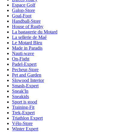
Espace Golf
Galop-Store
Goal-Foot
Handball-Store
House of Rugby
La bagagerie du Motard
La sellerie de Maé
Le Motard Bleu
Made in Paradis
Nauti-wave
On-Fight
Padel-Expert
Pecheur-Store
Pet and Garden
Slowood Interior
Smash-Expert
Sneak'In
Sneakids
Sport is good
Training-Fit
Trek-Expert
Triathlon Expert
Vélo-Store
Winter Expert