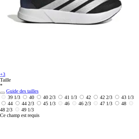
+3
Taille
*
Guide des tailles
39 1/3
40
40 2/3
41 1/3
42
42 2/3
43 1/3
44
44 2/3
45 1/3
46
46 2/3
47 1/3
48
48 2/3
49 1/3
Ce champ est requis