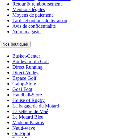
Retour & remboursement
Mentions légales
Moyens de paiement
Tarifs et options de livraison
Avis de confidentialité
Notre magasin
Nos boutiques
Basket-Center
Boulevard du Golf
Direct Running
Direct-Volley
Espace Golf
Galop-Store
Goal-Foot
Handball-Store
House of Rugby
La bagagerie du Motard
La sellerie de Maé
Le Motard Bleu
Made in Paradis
Nauti-wave
On-Fight