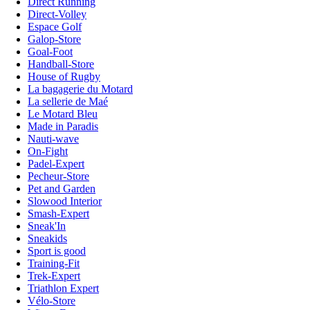
Direct Running
Direct-Volley
Espace Golf
Galop-Store
Goal-Foot
Handball-Store
House of Rugby
La bagagerie du Motard
La sellerie de Maé
Le Motard Bleu
Made in Paradis
Nauti-wave
On-Fight
Padel-Expert
Pecheur-Store
Pet and Garden
Slowood Interior
Smash-Expert
Sneak'In
Sneakids
Sport is good
Training-Fit
Trek-Expert
Triathlon Expert
Vélo-Store