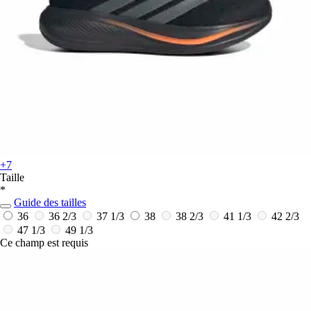
+7
Taille
*
Guide des tailles
36
36 2/3
37 1/3
38
38 2/3
41 1/3
42 2/3
47 1/3
49 1/3
Ce champ est requis