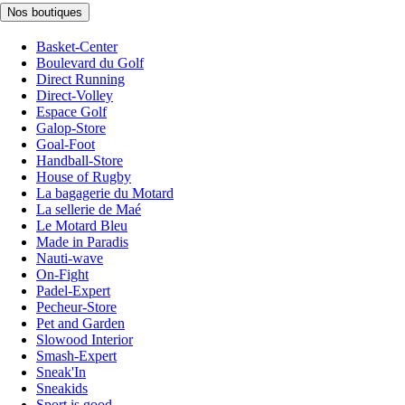
Nos boutiques
Basket-Center
Boulevard du Golf
Direct Running
Direct-Volley
Espace Golf
Galop-Store
Goal-Foot
Handball-Store
House of Rugby
La bagagerie du Motard
La sellerie de Maé
Le Motard Bleu
Made in Paradis
Nauti-wave
On-Fight
Padel-Expert
Pecheur-Store
Pet and Garden
Slowood Interior
Smash-Expert
Sneak'In
Sneakids
Sport is good