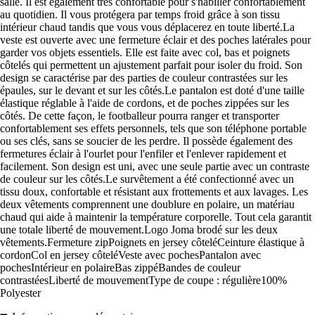
salle. Il est également très confortable pour s'habiller confortablement
au quotidien. Il vous protégera par temps froid grâce à son tissu
intérieur chaud tandis que vous vous déplacerez en toute liberté.La
veste est ouverte avec une fermeture éclair et des poches latérales pour
garder vos objets essentiels. Elle est faite avec col, bas et poignets
côtelés qui permettent un ajustement parfait pour isoler du froid. Son
design se caractérise par des parties de couleur contrastées sur les
épaules, sur le devant et sur les côtés.Le pantalon est doté d'une taille
élastique réglable à l'aide de cordons, et de poches zippées sur les
côtés. De cette façon, le footballeur pourra ranger et transporter
confortablement ses effets personnels, tels que son téléphone portable
ou ses clés, sans se soucier de les perdre. Il possède également des
fermetures éclair à l'ourlet pour l'enfiler et l'enlever rapidement et
facilement. Son design est uni, avec une seule partie avec un contraste
de couleur sur les côtés.Le survêtement a été confectionné avec un
tissu doux, confortable et résistant aux frottements et aux lavages. Les
deux vêtements comprennent une doublure en polaire, un matériau
chaud qui aide à maintenir la température corporelle. Tout cela garantit
une totale liberté de mouvement.Logo Joma brodé sur les deux
vêtements.Fermeture zipPoignets en jersey côteléCeinture élastique à
cordonCol en jersey côteléVeste avec pochesPantalon avec
pochesIntérieur en polaireBas zippéBandes de couleur
contrastéesLiberté de mouvementType de coupe : régulière100%
Polyester