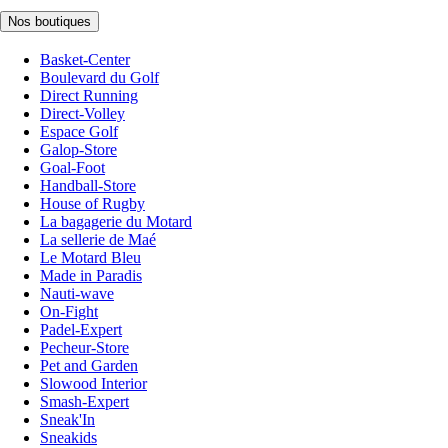
Nos boutiques
Basket-Center
Boulevard du Golf
Direct Running
Direct-Volley
Espace Golf
Galop-Store
Goal-Foot
Handball-Store
House of Rugby
La bagagerie du Motard
La sellerie de Maé
Le Motard Bleu
Made in Paradis
Nauti-wave
On-Fight
Padel-Expert
Pecheur-Store
Pet and Garden
Slowood Interior
Smash-Expert
Sneak'In
Sneakids