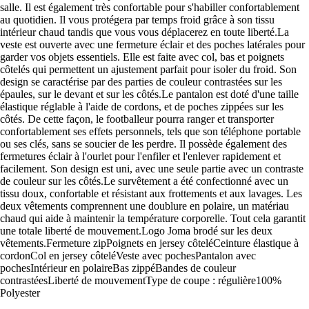
salle. Il est également très confortable pour s'habiller confortablement
au quotidien. Il vous protégera par temps froid grâce à son tissu
intérieur chaud tandis que vous vous déplacerez en toute liberté.La
veste est ouverte avec une fermeture éclair et des poches latérales pour
garder vos objets essentiels. Elle est faite avec col, bas et poignets
côtelés qui permettent un ajustement parfait pour isoler du froid. Son
design se caractérise par des parties de couleur contrastées sur les
épaules, sur le devant et sur les côtés.Le pantalon est doté d'une taille
élastique réglable à l'aide de cordons, et de poches zippées sur les
côtés. De cette façon, le footballeur pourra ranger et transporter
confortablement ses effets personnels, tels que son téléphone portable
ou ses clés, sans se soucier de les perdre. Il possède également des
fermetures éclair à l'ourlet pour l'enfiler et l'enlever rapidement et
facilement. Son design est uni, avec une seule partie avec un contraste
de couleur sur les côtés.Le survêtement a été confectionné avec un
tissu doux, confortable et résistant aux frottements et aux lavages. Les
deux vêtements comprennent une doublure en polaire, un matériau
chaud qui aide à maintenir la température corporelle. Tout cela garantit
une totale liberté de mouvement.Logo Joma brodé sur les deux
vêtements.Fermeture zipPoignets en jersey côteléCeinture élastique à
cordonCol en jersey côteléVeste avec pochesPantalon avec
pochesIntérieur en polaireBas zippéBandes de couleur
contrastéesLiberté de mouvementType de coupe : régulière100%
Polyester