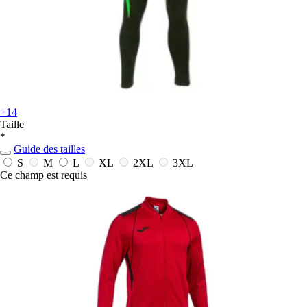
+14
Taille
*
Guide des tailles
S
M
L
XL
2XL
3XL
Ce champ est requis