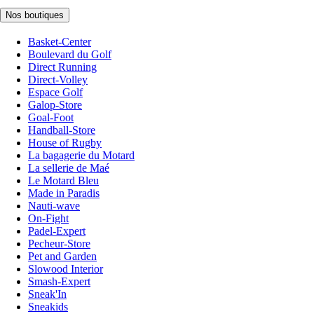
Nos boutiques
Basket-Center
Boulevard du Golf
Direct Running
Direct-Volley
Espace Golf
Galop-Store
Goal-Foot
Handball-Store
House of Rugby
La bagagerie du Motard
La sellerie de Maé
Le Motard Bleu
Made in Paradis
Nauti-wave
On-Fight
Padel-Expert
Pecheur-Store
Pet and Garden
Slowood Interior
Smash-Expert
Sneak'In
Sneakids