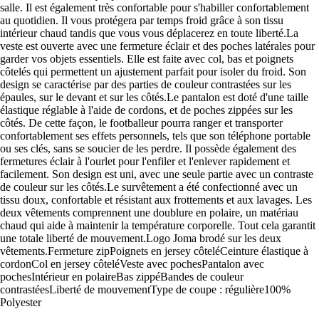
salle. Il est également très confortable pour s'habiller confortablement
au quotidien. Il vous protégera par temps froid grâce à son tissu
intérieur chaud tandis que vous vous déplacerez en toute liberté.La
veste est ouverte avec une fermeture éclair et des poches latérales pour
garder vos objets essentiels. Elle est faite avec col, bas et poignets
côtelés qui permettent un ajustement parfait pour isoler du froid. Son
design se caractérise par des parties de couleur contrastées sur les
épaules, sur le devant et sur les côtés.Le pantalon est doté d'une taille
élastique réglable à l'aide de cordons, et de poches zippées sur les
côtés. De cette façon, le footballeur pourra ranger et transporter
confortablement ses effets personnels, tels que son téléphone portable
ou ses clés, sans se soucier de les perdre. Il possède également des
fermetures éclair à l'ourlet pour l'enfiler et l'enlever rapidement et
facilement. Son design est uni, avec une seule partie avec un contraste
de couleur sur les côtés.Le survêtement a été confectionné avec un
tissu doux, confortable et résistant aux frottements et aux lavages. Les
deux vêtements comprennent une doublure en polaire, un matériau
chaud qui aide à maintenir la température corporelle. Tout cela garantit
une totale liberté de mouvement.Logo Joma brodé sur les deux
vêtements.Fermeture zipPoignets en jersey côteléCeinture élastique à
cordonCol en jersey côteléVeste avec pochesPantalon avec
pochesIntérieur en polaireBas zippéBandes de couleur
contrastéesLiberté de mouvementType de coupe : régulière100%
Polyester