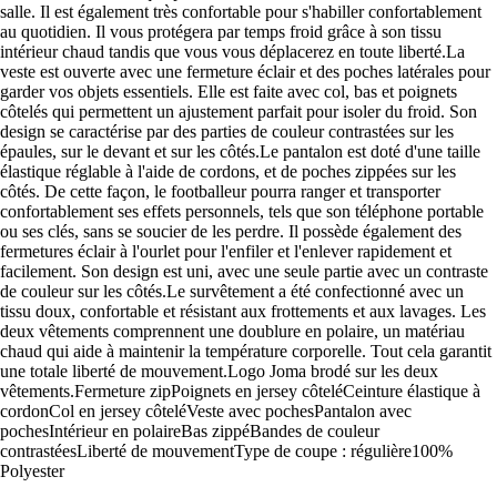
salle. Il est également très confortable pour s'habiller confortablement
au quotidien. Il vous protégera par temps froid grâce à son tissu
intérieur chaud tandis que vous vous déplacerez en toute liberté.La
veste est ouverte avec une fermeture éclair et des poches latérales pour
garder vos objets essentiels. Elle est faite avec col, bas et poignets
côtelés qui permettent un ajustement parfait pour isoler du froid. Son
design se caractérise par des parties de couleur contrastées sur les
épaules, sur le devant et sur les côtés.Le pantalon est doté d'une taille
élastique réglable à l'aide de cordons, et de poches zippées sur les
côtés. De cette façon, le footballeur pourra ranger et transporter
confortablement ses effets personnels, tels que son téléphone portable
ou ses clés, sans se soucier de les perdre. Il possède également des
fermetures éclair à l'ourlet pour l'enfiler et l'enlever rapidement et
facilement. Son design est uni, avec une seule partie avec un contraste
de couleur sur les côtés.Le survêtement a été confectionné avec un
tissu doux, confortable et résistant aux frottements et aux lavages. Les
deux vêtements comprennent une doublure en polaire, un matériau
chaud qui aide à maintenir la température corporelle. Tout cela garantit
une totale liberté de mouvement.Logo Joma brodé sur les deux
vêtements.Fermeture zipPoignets en jersey côteléCeinture élastique à
cordonCol en jersey côteléVeste avec pochesPantalon avec
pochesIntérieur en polaireBas zippéBandes de couleur
contrastéesLiberté de mouvementType de coupe : régulière100%
Polyester