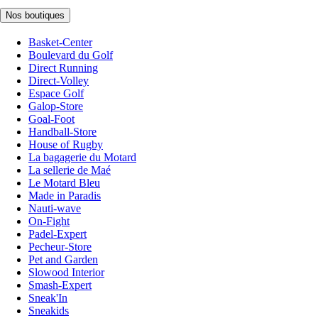
Nos boutiques
Basket-Center
Boulevard du Golf
Direct Running
Direct-Volley
Espace Golf
Galop-Store
Goal-Foot
Handball-Store
House of Rugby
La bagagerie du Motard
La sellerie de Maé
Le Motard Bleu
Made in Paradis
Nauti-wave
On-Fight
Padel-Expert
Pecheur-Store
Pet and Garden
Slowood Interior
Smash-Expert
Sneak'In
Sneakids