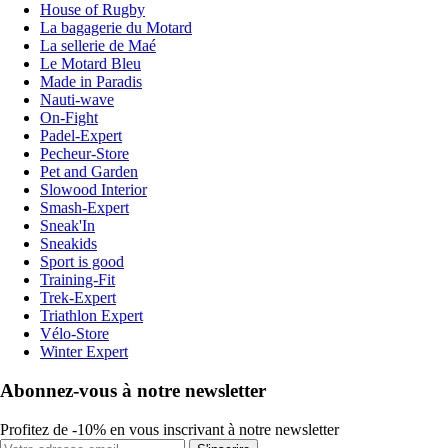
House of Rugby
La bagagerie du Motard
La sellerie de Maé
Le Motard Bleu
Made in Paradis
Nauti-wave
On-Fight
Padel-Expert
Pecheur-Store
Pet and Garden
Slowood Interior
Smash-Expert
Sneak'In
Sneakids
Sport is good
Training-Fit
Trek-Expert
Triathlon Expert
Vélo-Store
Winter Expert
Abonnez-vous à notre newsletter
Profitez de -10% en vous inscrivant à notre newsletter