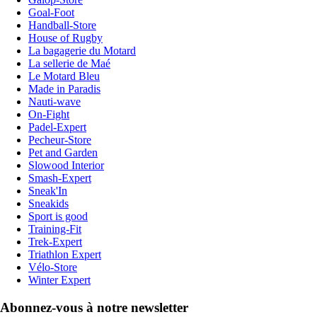
Goal-Foot
Handball-Store
House of Rugby
La bagagerie du Motard
La sellerie de Maé
Le Motard Bleu
Made in Paradis
Nauti-wave
On-Fight
Padel-Expert
Pecheur-Store
Pet and Garden
Slowood Interior
Smash-Expert
Sneak'In
Sneakids
Sport is good
Training-Fit
Trek-Expert
Triathlon Expert
Vélo-Store
Winter Expert
Abonnez-vous à notre newsletter